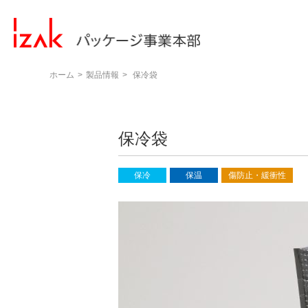
ホーム
製品情報
保冷袋
保冷袋
保冷
保温
傷防止・緩衝性